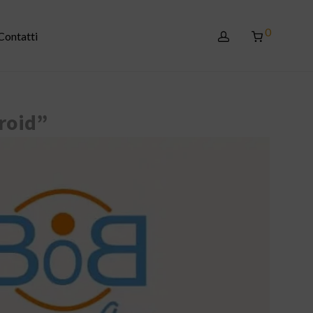
0
Contatti
roid”