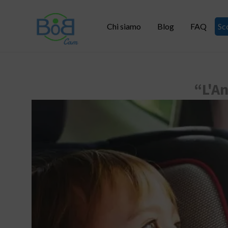
Chi siamo
Blog
FAQ
Sc
“L'A