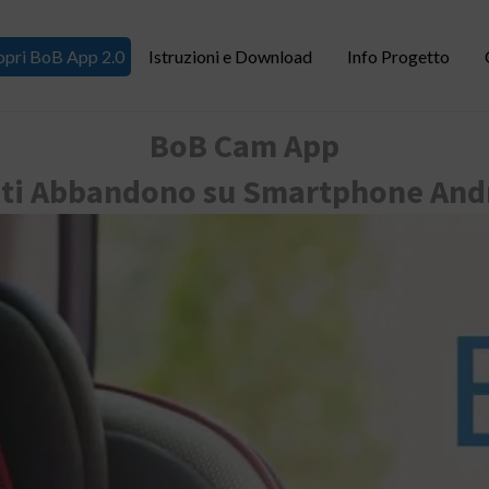
opri BoB App 2.0
Istruzioni e Download
Info Progetto
BoB Cam App
nti Abbandono su Smartphone And