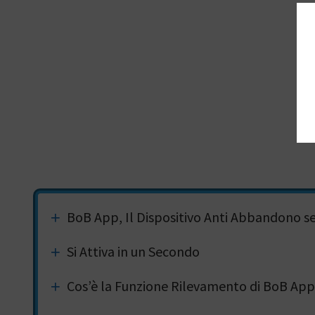
BoB App, Il Dispositivo Anti Abbandono s
Si Attiva in un Secondo
Cos’è la Funzione Rilevamento di BoB Ap